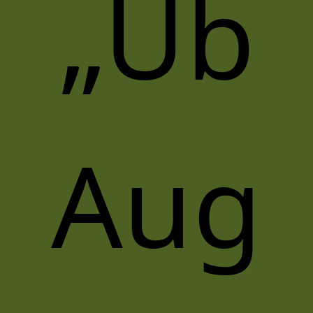
„Üb
Aug