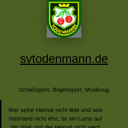
svtodenmann.de
Schießsport, Bogensport, Musikzug
Wer seine Heimat nicht liebt und sein
Vaterland nicht ehrt, ist ein Lump auf
der Welt und der Heimat nicht wert!