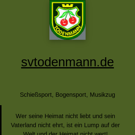
svtodenmann.de
Schießsport, Bogensport, Musikzug
Wer seine Heimat nicht liebt und sein
Vaterland nicht ehrt, ist ein Lump auf der
Welt und der Heimat nicht wert!